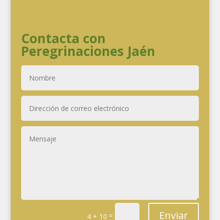
Contacta con
Peregrinaciones Jaén
Enviar
=
4 + 10