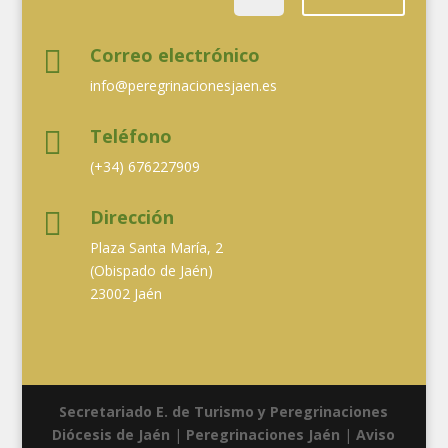
Correo electrónico

info@peregrinacionesjaen.es
Teléfono

(+34) 676227909
Dirección

Plaza Santa María, 2
(Obispado de Jaén)
23002 Jaén
Secretariado E. de Turismo y Peregrinaciones
Diócesis de Jaén
|
Peregrinaciones Jaén
|
Aviso