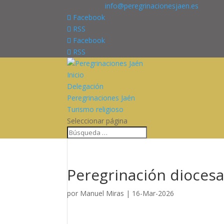
676227909
info@peregrinacionesjaen.es
Facebook
RSS
Facebook
RSS
Inicio
Delegación
Peregrinaciones Jaén
Turismo religioso
Seleccionar página
Peregrinación diocesa
por
Manuel Miras
|
16-Mar-2026