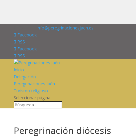
676227909
info@peregrinacionesjaen.es
Facebook
RSS
Facebook
RSS
Inicio
Delegación
Peregrinaciones Jaén
Turismo religioso
Seleccionar página
Peregrinación diócesis