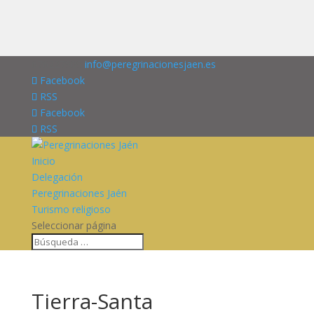
676227909
info@peregrinacionesjaen.es
Facebook
RSS
Facebook
RSS
Inicio
Delegación
Peregrinaciones Jaén
Turismo religioso
Seleccionar página
Tierra-Santa