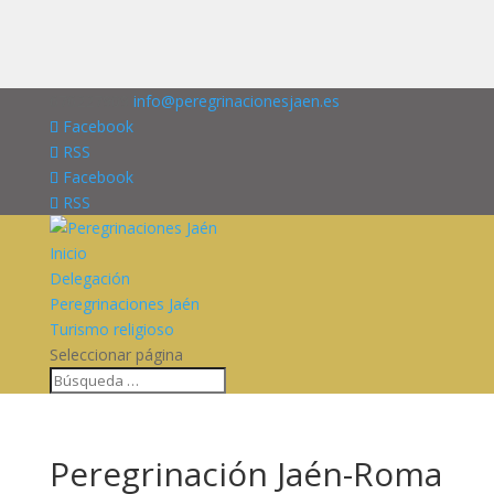
676227909
info@peregrinacionesjaen.es
Facebook
RSS
Facebook
RSS
Inicio
Delegación
Peregrinaciones Jaén
Turismo religioso
Seleccionar página
Peregrinación Jaén-Roma