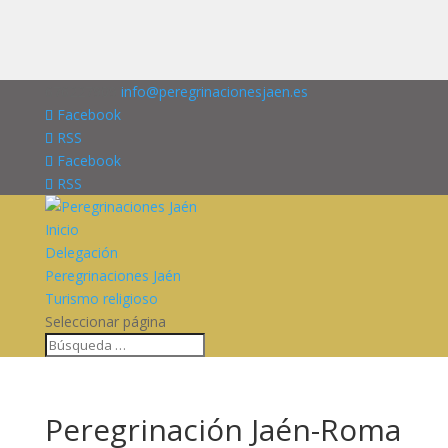
676227909
info@peregrinacionesjaen.es
Facebook
RSS
Facebook
RSS
Inicio
Delegación
Peregrinaciones Jaén
Turismo religioso
Seleccionar página
Peregrinación Jaén-Roma