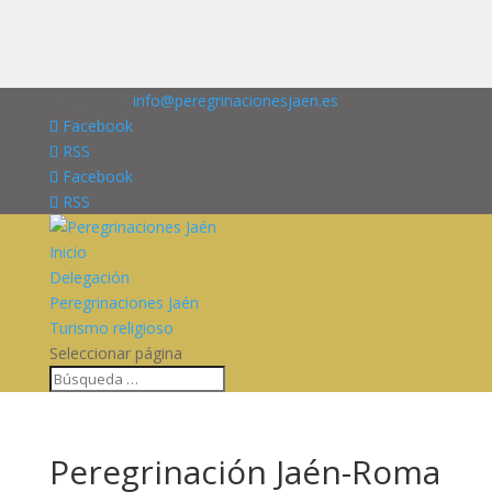
676227909
info@peregrinacionesjaen.es
Facebook
RSS
Facebook
RSS
Inicio
Delegación
Peregrinaciones Jaén
Turismo religioso
Seleccionar página
Peregrinación Jaén-Roma