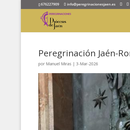
676227909
info@peregrinacionesjaen.es
Peregrinación Jaén-Ro
por
Manuel Miras
|
3-Mar-2026