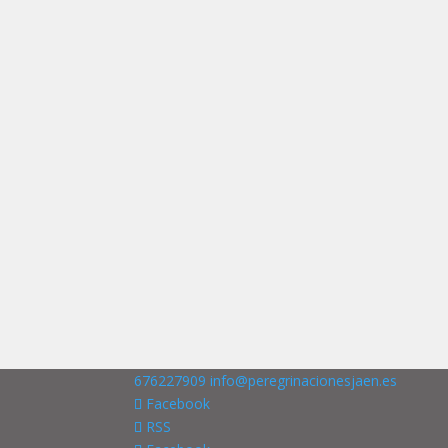
676227909
info@peregrinacionesjaen.es
Facebook
RSS