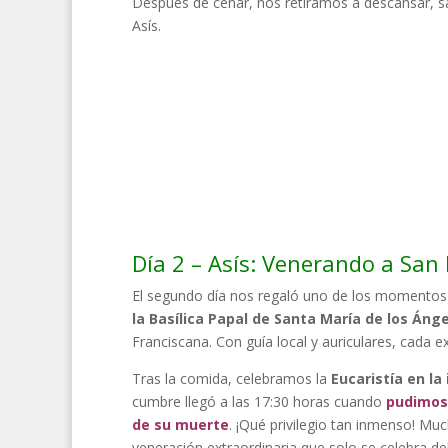
Después de cenar, nos retiramos a descansar, sa
Asís.
Día 2 – Asís: Venerando a San 
El segundo día nos regaló uno de los momentos 
la Basílica Papal de Santa María de los Áng
Franciscana. Con guía local y auriculares, cada e
Tras la comida, celebramos la
Eucaristía en la
cumbre llegó a las 17:30 horas cuando
pudimos 
de su muerte
. ¡Qué privilegio tan inmenso! Mu
veneración extraordinaria que solo se celebra de