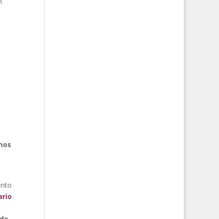
n
mos
ento
ario
 de