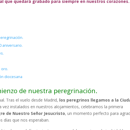
tual que quedará grabado para siempre en nuestros corazones.
peregrinación.
0 aniversario.
es.
 oro.
ión diocesana
mienzo de nuestra peregrinación.
ual. Tras el vuelo desde Madrid,
los peregrinos llegamos a la Ciud
a vez instalados en nuestros alojamientos, celebramos la primera
ngre de Nuestro Señor Jesucristo
, un momento perfecto para agra
los días que nos esperaban.