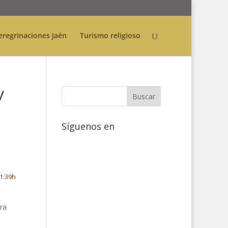
eregrinaciones Jaén
Turismo religioso
y
Síguenos en
01:39h
ra