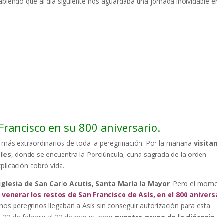
biendo que al día siguiente nos aguardaba una jornada inolvidable e
Francisco en su 800 aniversario.
más extraordinarios de toda la peregrinación. Por la mañana
visita
eles
, donde se encuentra la Porciúncula, cuna sagrada de la orden
xplicación cobró vida.
 iglesia de San Carlo Acutis, Santa María la Mayor
. Pero el mom
venerar los restos de San Francisco de Asís, en el 800 anivers
chos peregrinos llegaban a Asís sin conseguir autorización para esta
l 22 de febrero al 22 de marzo, pero
nuestro grupo de la diócesis