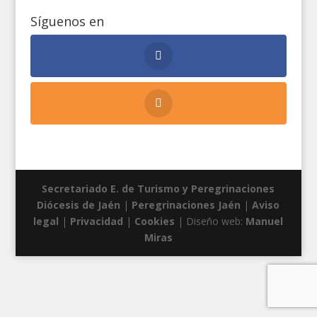
Síguenos en
Secretariado E. de Turismo y Peregrinaciones
Diócesis de Jaén
|
Peregrinaciones Jaén
|
Aviso
legal
|
Privacidad
|
Cookies
| Diseño web:
Manuel
Miras