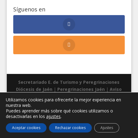
Síguenos en
Secretariado E. de Turismo y Peregrinaciones
Diócesis de Jaén
|
Peregrinaciones Jaén
|
Aviso
legal
|
Privacidad
|
Cookies
| Diseño web:
Manuel
Utilizamos cookies para ofrecerte la mejor experiencia en
Miras
nuestra web.
Puedes aprender más sobre qué cookies utilizamos o
desactivarlas en los
ajustes
.
Aceptar cookies
Rechazar cookies
Ajustes