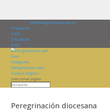
676227909
info@peregrinacionesjaen.es
Facebook
RSS
Facebook
RSS
Inicio
Delegación
Peregrinaciones Jaén
Turismo religioso
Seleccionar página
Peregrinación diocesana