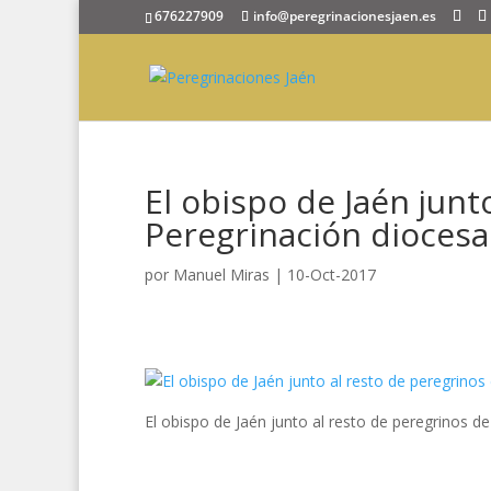
676227909
info@peregrinacionesjaen.es
El obispo de Jaén junt
Peregrinación dioces
por
Manuel Miras
|
10-Oct-2017
El obispo de Jaén junto al resto de peregrinos 