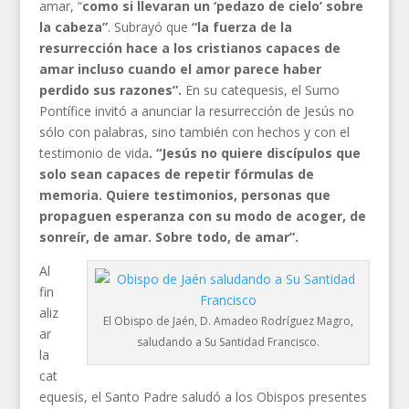
amar, “
como si llevaran un ‘pedazo de cielo’ sobre
la cabeza”
. Subrayó que
“la fuerza de la
resurrección hace a los cristianos capaces de
amar incluso cuando el amor parece haber
perdido sus razones”.
En su catequesis, el Sumo
Pontífice invitó a anunciar la resurrección de Jesús no
sólo con palabras, sino también con hechos y con el
testimonio de vida
. “Jesús no quiere discípulos que
solo sean capaces de repetir fórmulas de
memoria. Quiere testimonios, personas que
propaguen esperanza con su modo de acoger, de
sonreír, de amar. Sobre todo, de amar”.
Al
fin
aliz
El Obispo de Jaén, D. Amadeo Rodríguez Magro,
ar
saludando a Su Santidad Francisco.
la
cat
equesis, el Santo Padre saludó a los Obispos presentes