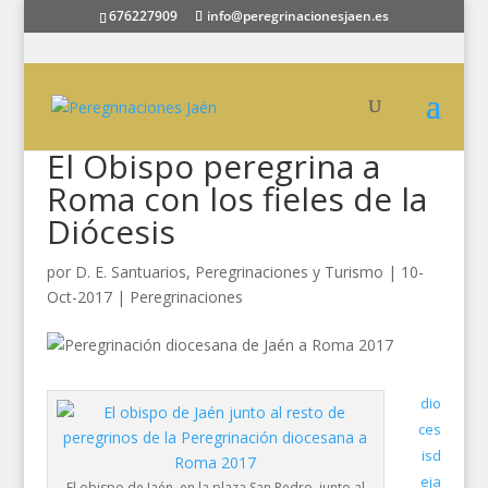
676227909
info@peregrinacionesjaen.es
El Obispo peregrina a
Roma con los fieles de la
Diócesis
por
D. E. Santuarios, Peregrinaciones y Turismo
|
10-
Oct-2017
|
Peregrinaciones
dio
ces
isd
eja
El obispo de Jaén, en la plaza San Pedro, junto al