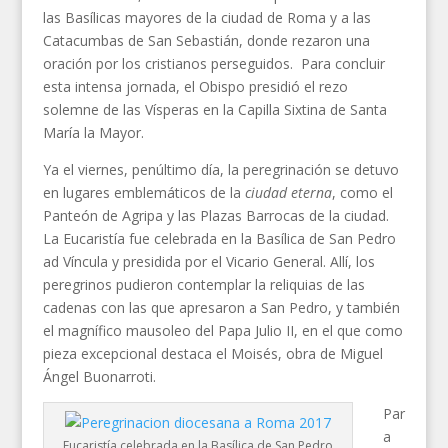
las Basílicas mayores de la ciudad de Roma y a las
Catacumbas de San Sebastián, donde rezaron una
oración por los cristianos perseguidos. Para concluir
esta intensa jornada, el Obispo presidió el rezo
solemne de las Vísperas en la Capilla Sixtina de Santa
María la Mayor.
Ya el viernes, penúltimo día, la peregrinación se detuvo
en lugares emblemáticos de la
ciudad eterna
, como el
Panteón de Agripa y las Plazas Barrocas de la ciudad.
La Eucaristía fue celebrada en la Basílica de San Pedro
ad Víncula y presidida por el Vicario General. Allí, los
peregrinos pudieron contemplar la reliquias de las
cadenas con las que apresaron a San Pedro, y también
el magnífico mausoleo del Papa Julio II, en el que como
pieza excepcional destaca el Moisés, obra de Miguel
Ángel Buonarroti.
Par
a
Eucaristía celebrada en la Basílica de San Pedro