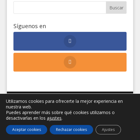
Síguenos en
Secretariado E. de Turismo y Peregrinaciones
Utilizamos cookies para ofrecerte la mejor experiencia en
nuestra web.
Diócesis de Jaén
|
Peregrinaciones Jaén
|
Aviso
Puedes aprender más sobre qué cookies utilizamos o
legal
|
Privacidad
|
Cookies
| Diseño web:
Manuel
desactivarlas en los
ajustes
.
Miras
Aceptar cookies
Rechazar cookies
Ajustes