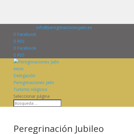
676227909
info@peregrinacionesjaen.es
Facebook
RSS
Facebook
RSS
Inicio
Delegación
Peregrinaciones Jaén
Turismo religioso
Seleccionar página
Peregrinación Jubileo