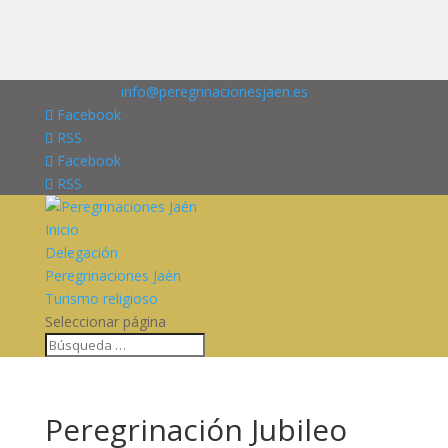
676227909
info@peregrinacionesjaen.es
Facebook
RSS
Facebook
RSS
Inicio
Delegación
Peregrinaciones Jaén
Turismo religioso
Seleccionar página
Peregrinación Jubileo