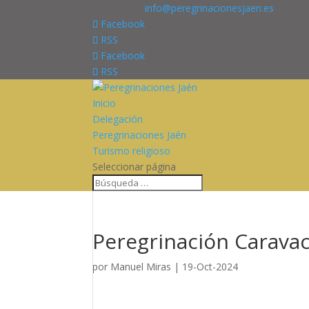
676227909
info@peregrinacionesjaen.es
Facebook
RSS
Facebook
RSS
Inicio
Delegación
Peregrinaciones Jaén
Turismo religioso
Seleccionar página
Peregrinación Caravaca
por
Manuel Miras
|
19-Oct-2024