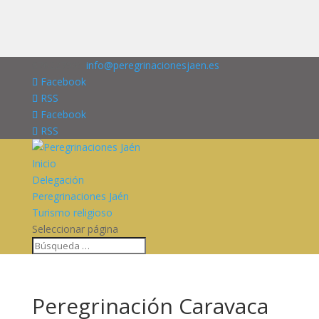
676227909
info@peregrinacionesjaen.es
Facebook
RSS
Facebook
RSS
Inicio
Delegación
Peregrinaciones Jaén
Turismo religioso
Seleccionar página
Peregrinación Caravaca