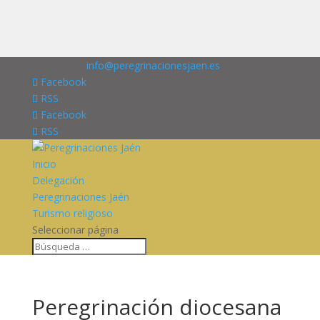
676227909
info@peregrinacionesjaen.es
Facebook
RSS
Facebook
RSS
Inicio
Delegación
Peregrinaciones Jaén
Turismo religioso
Seleccionar página
Peregrinación diocesana