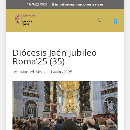
676227909
info@peregrinacionesjaen.es
Diócesis Jaén Jubileo
Roma’25 (35)
por
Manuel Miras
|
1-Mar-2025