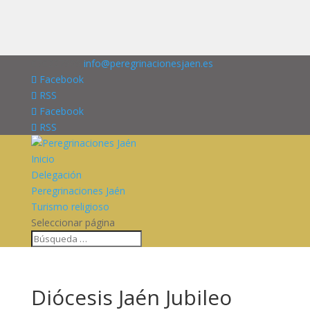
676227909
info@peregrinacionesjaen.es
Facebook
RSS
Facebook
RSS
Inicio
Delegación
Peregrinaciones Jaén
Turismo religioso
Seleccionar página
Diócesis Jaén Jubileo