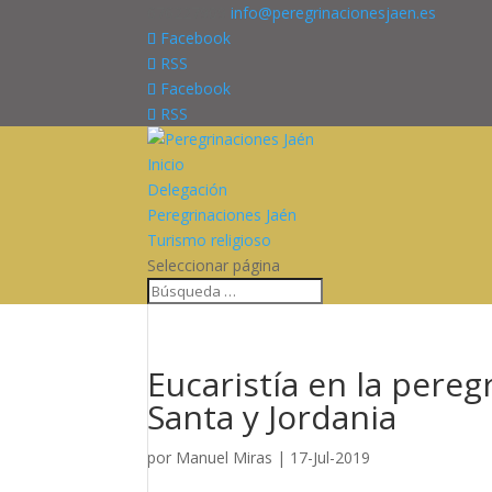
676227909
info@peregrinacionesjaen.es
Facebook
RSS
Facebook
RSS
Inicio
Delegación
Peregrinaciones Jaén
Turismo religioso
Seleccionar página
Eucaristía en la pereg
Santa y Jordania
por
Manuel Miras
|
17-Jul-2019