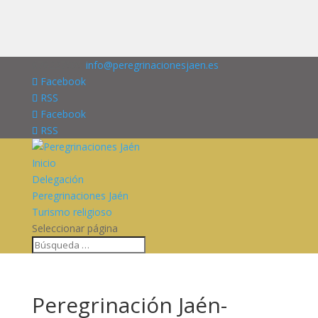
676227909
info@peregrinacionesjaen.es
Facebook
RSS
Facebook
RSS
Inicio
Delegación
Peregrinaciones Jaén
Turismo religioso
Seleccionar página
Peregrinación Jaén-