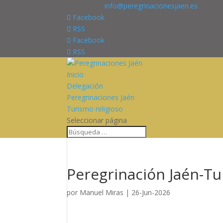
676227909
info@peregrinacionesjaen.es
Facebook
RSS
Facebook
RSS
Inicio
Delegación
Peregrinaciones Jaén
Turismo religioso
Seleccionar página
Peregrinación Jaén-Tu
por
Manuel Miras
|
26-Jun-2026