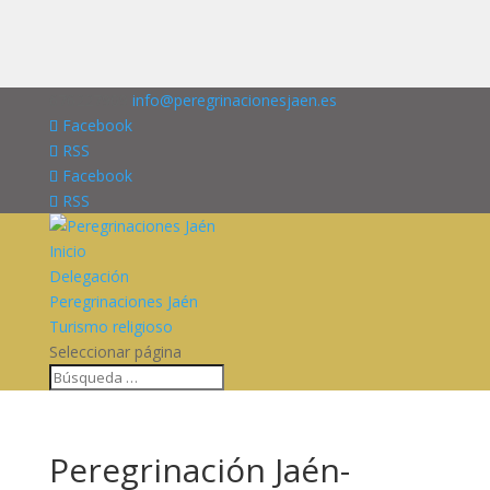
676227909
info@peregrinacionesjaen.es
Facebook
RSS
Facebook
RSS
Inicio
Delegación
Peregrinaciones Jaén
Turismo religioso
Seleccionar página
Peregrinación Jaén-