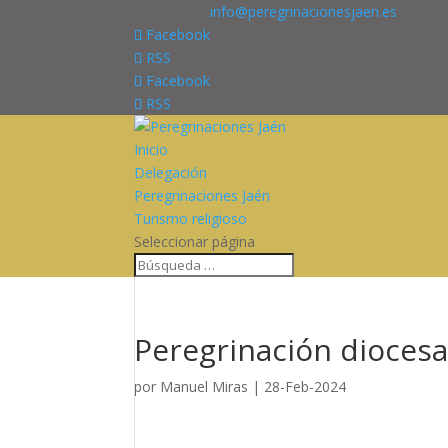
676227909
info@peregrinacionesjaen.es
Facebook
RSS
Facebook
RSS
Inicio
Delegación
Peregrinaciones Jaén
Turismo religioso
Seleccionar página
Peregrinación diocesa
por
Manuel Miras
|
28-Feb-2024