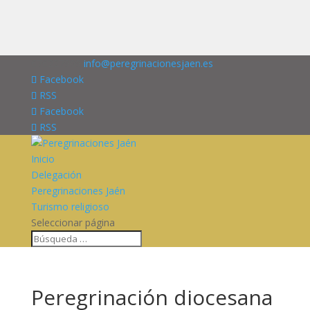
676227909
info@peregrinacionesjaen.es
Facebook
RSS
Facebook
RSS
Inicio
Delegación
Peregrinaciones Jaén
Turismo religioso
Seleccionar página
Peregrinación diocesana