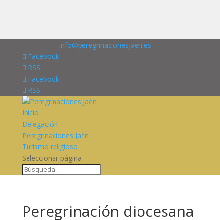
676227909
info@peregrinacionesjaen.es
Facebook
RSS
Facebook
RSS
Inicio
Delegación
Peregrinaciones Jaén
Turismo religioso
Seleccionar página
Peregrinación diocesana