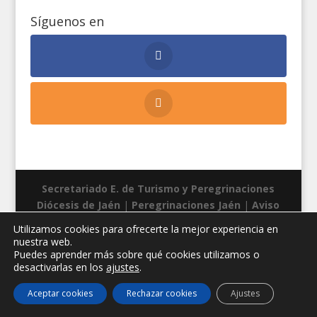
Síguenos en
Secretariado E. de Turismo y Peregrinaciones
Diócesis de Jaén
|
Peregrinaciones Jaén
|
Aviso
legal
|
Privacidad
|
Cookies
| Diseño web:
Manuel
Utilizamos cookies para ofrecerte la mejor experiencia en
Miras
nuestra web.
Puedes aprender más sobre qué cookies utilizamos o
desactivarlas en los
ajustes
.
Aceptar cookies
Rechazar cookies
Ajustes