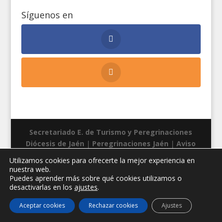
Síguenos en
Secretariado E. de Turismo y Peregrinaciones
Diócesis de Jaén
|
Peregrinaciones Jaén
|
Aviso
legal
|
Privacidad
|
Cookies
| Diseño web:
Manuel
Utilizamos cookies para ofrecerte la mejor experiencia en
Miras
nuestra web.
Puedes aprender más sobre qué cookies utilizamos o
desactivarlas en los
ajustes
.
Aceptar cookies
Rechazar cookies
Ajustes