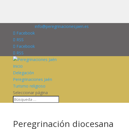
676227909
info@peregrinacionesjaen.es
Facebook
RSS
Facebook
RSS
Inicio
Delegación
Peregrinaciones Jaén
Turismo religioso
Seleccionar página
Peregrinación diocesana