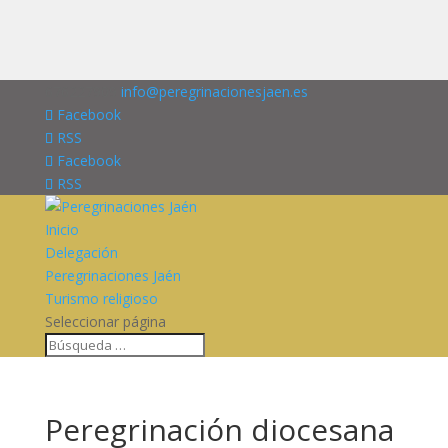
676227909
info@peregrinacionesjaen.es
Facebook
RSS
Facebook
RSS
Inicio
Delegación
Peregrinaciones Jaén
Turismo religioso
Seleccionar página
Peregrinación diocesana