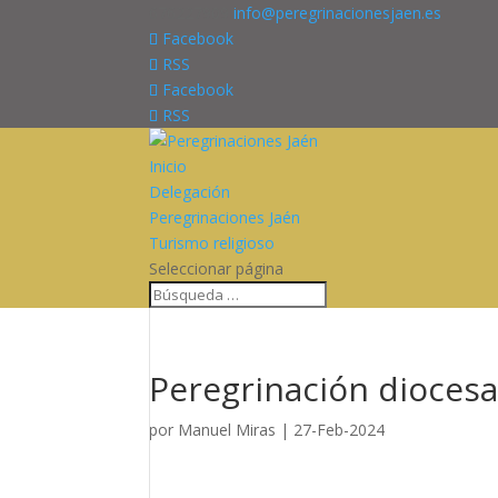
676227909
info@peregrinacionesjaen.es
Facebook
RSS
Facebook
RSS
Inicio
Delegación
Peregrinaciones Jaén
Turismo religioso
Seleccionar página
Peregrinación diocesa
por
Manuel Miras
|
27-Feb-2024