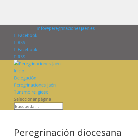
676227909
info@peregrinacionesjaen.es
Facebook
RSS
Facebook
RSS
Inicio
Delegación
Peregrinaciones Jaén
Turismo religioso
Seleccionar página
Peregrinación diocesana