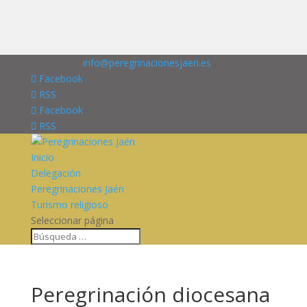
676227909
info@peregrinacionesjaen.es
Facebook
RSS
Facebook
RSS
Inicio
Delegación
Peregrinaciones Jaén
Turismo religioso
Seleccionar página
Peregrinación diocesana