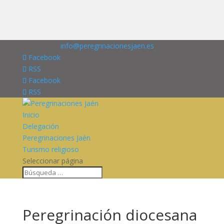
676227909
info@peregrinacionesjaen.es
Facebook
RSS
Facebook
RSS
Inicio
Delegación
Peregrinaciones Jaén
Turismo religioso
Seleccionar página
Peregrinación diocesana