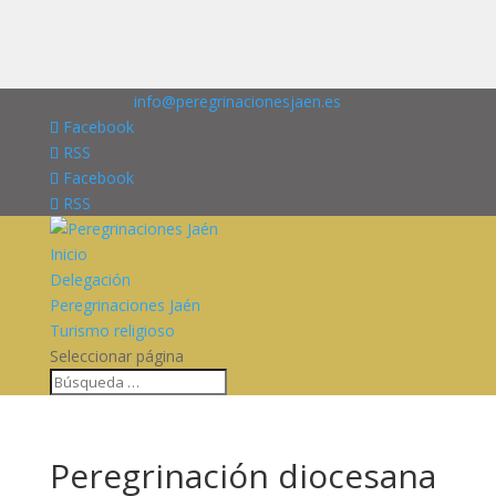
676227909
info@peregrinacionesjaen.es
Facebook
RSS
Facebook
RSS
Inicio
Delegación
Peregrinaciones Jaén
Turismo religioso
Seleccionar página
Peregrinación diocesana