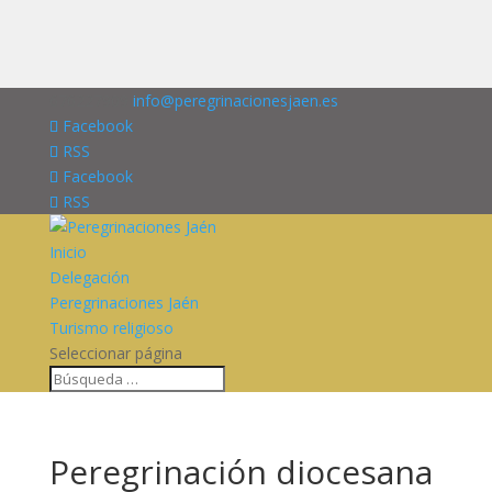
676227909
info@peregrinacionesjaen.es
Facebook
RSS
Facebook
RSS
Inicio
Delegación
Peregrinaciones Jaén
Turismo religioso
Seleccionar página
Peregrinación diocesana