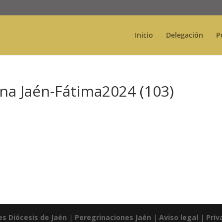
Inicio
Delegación
P
na Jaén-Fátima2024 (103)
es Diócesis de Jaén
|
Peregrinaciones Jaén
|
Aviso legal
|
Priv