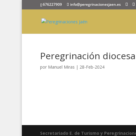
676227909
info@peregrinacionesjaen.es
Peregrinación diocesa
por
Manuel Miras
|
28-Feb-2024
Secretariado E. de Turismo y Peregrinacion