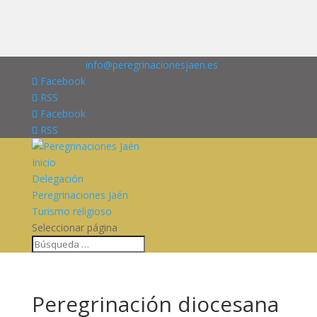
676227909
info@peregrinacionesjaen.es
Facebook
RSS
Facebook
RSS
Inicio
Delegación
Peregrinaciones Jaén
Turismo religioso
Seleccionar página
Peregrinación diocesana