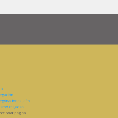
cio
egación
egrinaciones Jaén
ismo religioso
eccionar página