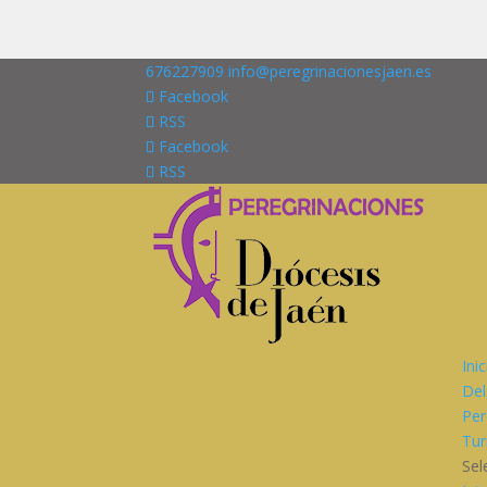
676227909
info@peregrinacionesjaen.es
Facebook
RSS
Facebook
RSS
Ini
Del
Per
Tur
Sel