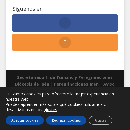
Síguenos en
Secretariado E. de Turismo y Peregrinaciones
Diócesis de Jaén
|
Peregrinaciones Jaén
|
Aviso
legal
|
Privacidad
|
Cookies
| Diseño web:
Manuel
Utilizamos cookies para ofrecerte la mejor experiencia en
Miras
nuestra web.
Puedes aprender más sobre qué cookies utilizamos o
desactivarlas en los
ajustes
.
Aceptar cookies
Rechazar cookies
Ajustes