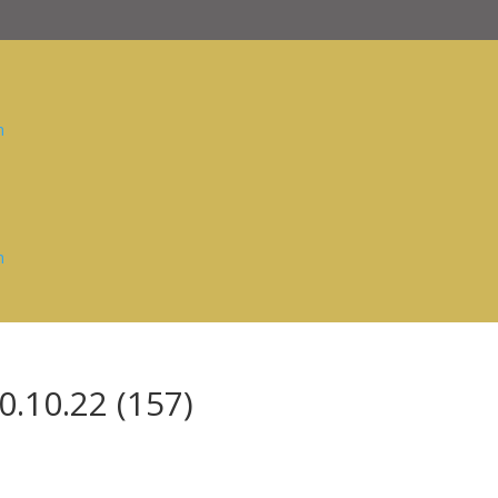
n
n
.10.22 (157)