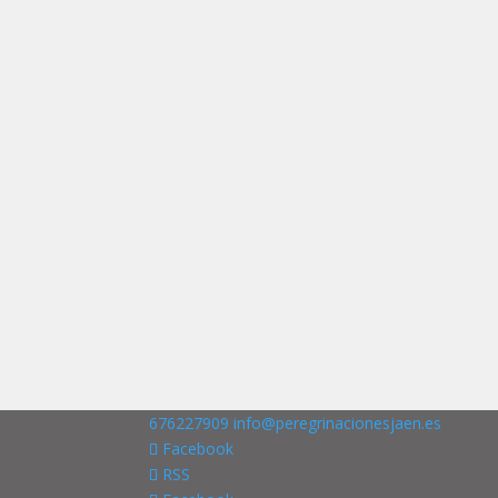
676227909
info@peregrinacionesjaen.es
Facebook
RSS