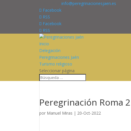
676227909
info@peregrinacionesjaen.es
Facebook
RSS
Facebook
RSS
Inicio
Delegación
Peregrinaciones Jaén
Turismo religioso
Seleccionar página
Peregrinación Roma 20
por
Manuel Miras
|
20-Oct-2022