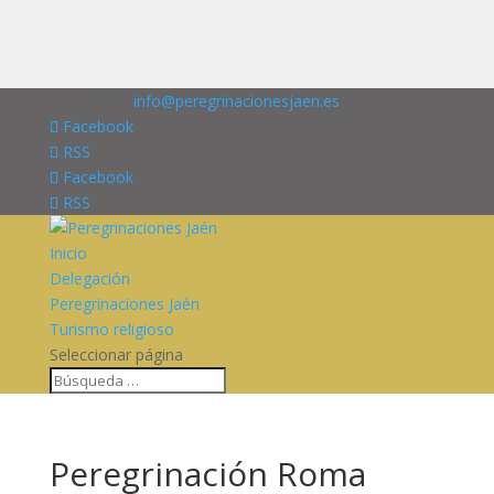
676227909
info@peregrinacionesjaen.es
Facebook
RSS
Facebook
RSS
Inicio
Delegación
Peregrinaciones Jaén
Turismo religioso
Seleccionar página
Peregrinación Roma