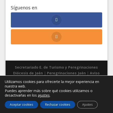
Síguenos en
Secretariado E. de Turismo y Peregrinaciones
Diócesis de Jaén
|
Peregrinaciones Jaén
|
Aviso
legal
|
Privacidad
|
Cookies
| Diseño web:
Manuel
Utilizamos cookies para ofrecerte la mejor experiencia en
Miras
nuestra web.
Puedes aprender más sobre qué cookies utilizamos o
desactivarlas en los
ajustes
.
Aceptar cookies
Rechazar cookies
Ajustes