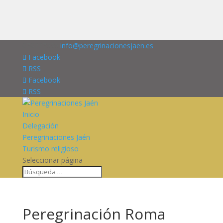
676227909
info@peregrinacionesjaen.es
Facebook
RSS
Facebook
RSS
Inicio
Delegación
Peregrinaciones Jaén
Turismo religioso
Seleccionar página
Peregrinación Roma