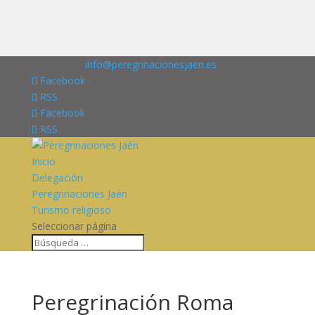
676227909
info@peregrinacionesjaen.es
Facebook
RSS
Facebook
RSS
Inicio
Delegación
Peregrinaciones Jaén
Turismo religioso
Seleccionar página
Peregrinación Roma